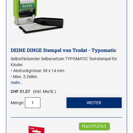
ROLLSTEMPEL
TRODAT VINTAGE STEMPEL
MOTIVSTEMPEL
Weihnachtsstempel
DEINE DINGE Stempel von Trodat - Typomatic
Emoticons Motivstempel
Selbstfärbender Selbersetzen TYPOMATIC Textstempel für
Enten Motivstempel
Kinder.
Geburt Motivstempel
• Abdruckgrösse: 38 x 14 mm.
• Max. 3 Zeilen.
Geburtstag Motivstempel
mehr…
Hero Arts Holz-Motivstempel
CHF 31,57
(inkl. MwSt.)
Hochzeit Motivstempel
Menge:
LL-Set Motivstempel
Mini Motivstempel
Penny Black Motivstempel
Schnecken Motivstempel