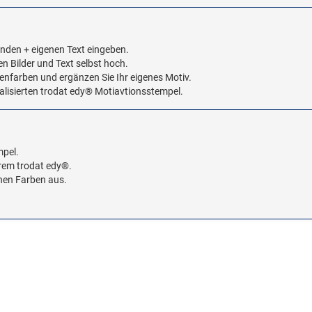
enden + eigenen Text eingeben.
den Bilder und Text selbst hoch.
enfarben und ergänzen Sie Ihr eigenes Motiv.
idualisierten trodat edy® Motiavtionsstempel.
mpel.
hrem trodat edy®.
chen Farben aus.