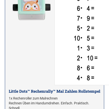
Stampendous Motivstempel
Textstempel Motivstempel
Tiere Motivstempel
Trauer Motivstempel
KREATIVBEREICH
Clearsnap
Tsukineko
STEMPLINO STEMPEL
Ministempel
Ministempel Kleine Mixe
Ministempel Komplettset
Little Dots™ Rechenrally™ Mal Zahlen Rollstempel
1x Rechenroller zum Malrechnen
VINTAGE STEMPEL FAMILIE
Rechnen Üben im Handumdrehen. Einfach. Praktisch.
Schnell.
VINTAGE STEMPEL