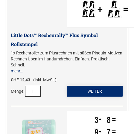
ROLLSTEMPEL
TRODAT VINTAGE STEMPEL
Little Dots™ Rechenrally™ Plus Symbol
MOTIVSTEMPEL
Rollstempel
Weihnachtsstempel
1x Rechenroller zum Plusrechnen mit süßen Pinguin-Motiven
Emoticons Motivstempel
Rechnen Üben im Handumdrehen. Einfach. Praktisch.
Enten Motivstempel
Schnell.
mehr…
Geburt Motivstempel
CHF 12,43
(inkl. MwSt.)
Geburtstag Motivstempel
Hero Arts Holz-Motivstempel
Menge:
Hochzeit Motivstempel
LL-Set Motivstempel
Mini Motivstempel
Penny Black Motivstempel
Schnecken Motivstempel