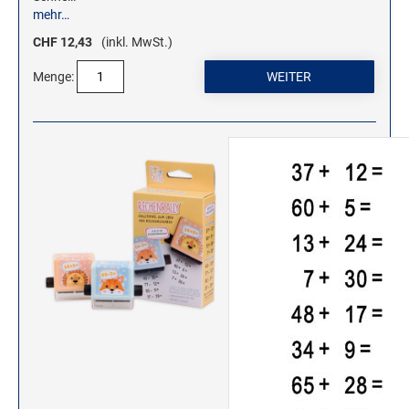
mehr…
CHF 12,43
(inkl. MwSt.)
WOODIES STEMPEL
WOODIES Motivstempel
Menge:
WOODIES Textstempel
MINI WOODIES
WOODIES FARBWELT