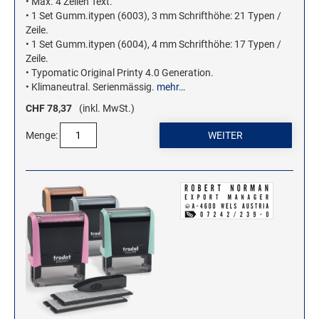
• Max. 4 Zeilen Text.
• 1 Set Gumm.itypen (6003), 3 mm Schrifthöhe: 21 Typen /
Zeile.
WOODIES STEMPEL
• 1 Set Gumm.itypen (6004), 4 mm Schrifthöhe: 17 Typen /
WOODIES Motivstempel
Zeile.
• Typomatic Original Printy 4.0 Generation.
WOODIES Textstempel
• Klimaneutral. Serienmässig.
mehr…
MINI WOODIES
CHF 78,37
(inkl. MwSt.)
WOODIES FARBWELT
Menge: