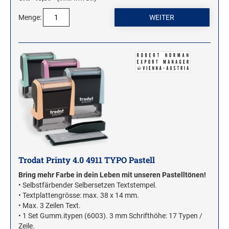
ROLLSTEMPEL
Menge:
TRODAT VINTAGE STEMPEL
MOTIVSTEMPEL
Weihnachtsstempel
Emoticons Motivstempel
Enten Motivstempel
Geburt Motivstempel
Geburtstag Motivstempel
Hero Arts Holz-Motivstempel
Trodat Printy 4.0 4911 TYPO Pastell
Hochzeit Motivstempel
Bring mehr Farbe in dein Leben mit unseren Pastelltönen!
LL-Set Motivstempel
• Selbstfärbender Selbersetzen Textstempel.
• Textplattengrösse: max. 38 x 14 mm.
Mini Motivstempel
• Max. 3 Zeilen Text.
Penny Black Motivstempel
• 1 Set Gumm.itypen (6003). 3 mm Schrifthöhe: 17 Typen /
Zeile.
Schnecken Motivstempel