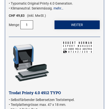
• Typomatic Original Printy 4.0 Generation.
Stampendous Motivstempel
• Klimaneutral. Serienmässig.
mehr…
Textstempel Motivstempel
CHF 49,83
(inkl. MwSt.)
Tiere Motivstempel
Menge:
Trauer Motivstempel
KREATIVBEREICH
Clearsnap
Tsukineko
STEMPLINO STEMPEL
Ministempel
Ministempel Kleine Mixe
Ministempel Komplettset
Trodat Printy 4.0 4912 TYPO
• Selbstfärbender Selbersetzen Textstempel.
VINTAGE STEMPEL FAMILIE
• Textplattengrösse: max. 47 x 18 mm.
VINTAGE STEMPEL