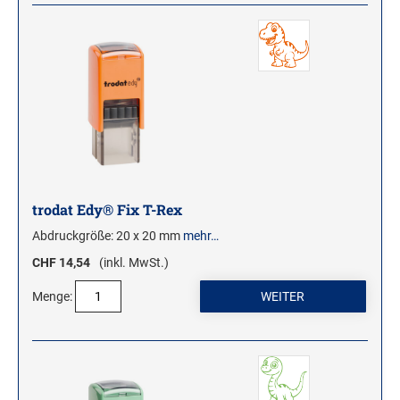
ROLLSTEMPEL
TRODAT VINTAGE STEMPEL
MOTIVSTEMPEL
Weihnachtsstempel
Emoticons Motivstempel
Enten Motivstempel
trodat Edy® Fix T-Rex
Geburt Motivstempel
Abdruckgröße: 20 x 20 mm
mehr…
Geburtstag Motivstempel
CHF 14,54
(inkl. MwSt.)
Hero Arts Holz-Motivstempel
Hochzeit Motivstempel
Menge:
LL-Set Motivstempel
Mini Motivstempel
Penny Black Motivstempel
Schnecken Motivstempel