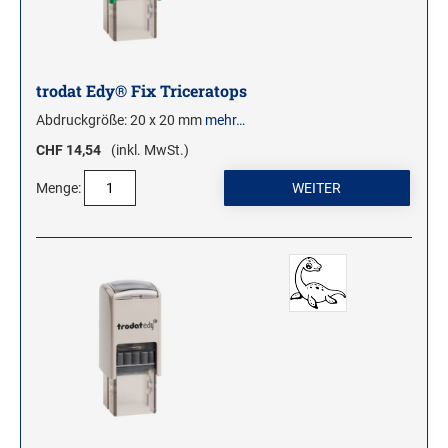
WOODIES STEMPEL
WOODIES Motivstempel
trodat Edy® Fix Triceratops
WOODIES Textstempel
Abdruckgröße: 20 x 20 mm
mehr…
MINI WOODIES
CHF 14,54
(inkl. MwSt.)
WOODIES FARBWELT
Menge: