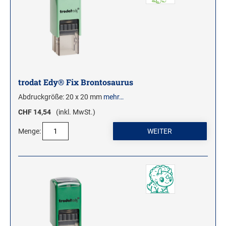
Stampendous Motivstempel
Textstempel Motivstempel
Tiere Motivstempel
Trauer Motivstempel
trodat Edy® Fix Brontosaurus
KREATIVBEREICH
Abdruckgröße: 20 x 20 mm
mehr…
Clearsnap
CHF 14,54
(inkl. MwSt.)
Tsukineko
Menge:
STEMPLINO STEMPEL
Ministempel
Ministempel Kleine Mixe
Ministempel Komplettset
VINTAGE STEMPEL FAMILIE
VINTAGE STEMPEL