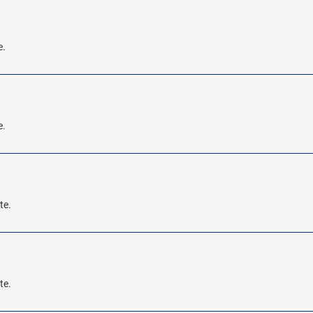
e.
e.
te.
te.