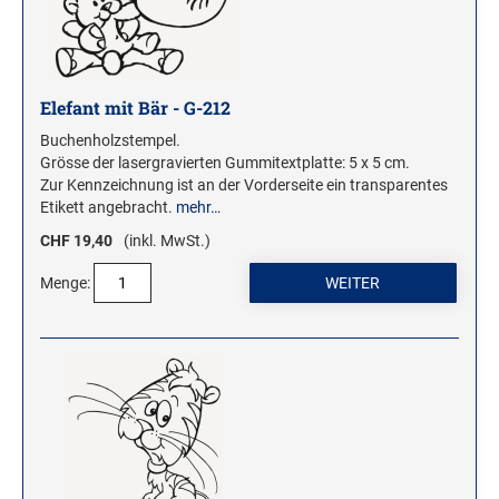
WOODIES STEMPEL
WOODIES Motivstempel
Elefant mit Bär - G-212
WOODIES Textstempel
Buchenholzstempel.
MINI WOODIES
Grösse der lasergravierten Gummitextplatte: 5 x 5 cm.
Zur Kennzeichnung ist an der Vorderseite ein transparentes
WOODIES FARBWELT
Etikett angebracht.
mehr…
CHF 19,40
(inkl. MwSt.)
Menge: