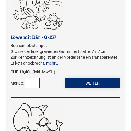
Stampendous Motivstempel
Textstempel Motivstempel
Tiere Motivstempel
Trauer Motivstempel
Löwe mit Bär - G-157
Buchenholzstempel.
KREATIVBEREICH
Grösse der lasergravierten Gummitextplatte: 7 x 7 cm.
Zur Kennzeichnung ist an der Vorderseite ein transparentes
Clearsnap
Etikett angebracht.
mehr…
Tsukineko
CHF 19,40
(inkl. MwSt.)
STEMPLINO STEMPEL
Menge:
Ministempel
Ministempel Kleine Mixe
Ministempel Komplettset
VINTAGE STEMPEL FAMILIE
VINTAGE STEMPEL