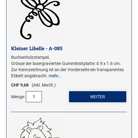
ROLLSTEMPEL
TRODAT VINTAGE STEMPEL
MOTIVSTEMPEL
Weihnachtsstempel
Kleiner Libelle - A-085
Emoticons Motivstempel
Buchenholzstempel.
Grösse der lasergravierten Gummitextplatte: 0.9 x 1.6 cm.
Enten Motivstempel
Zur Kennzeichnung ist an der Vorderseite ein transparentes
Geburt Motivstempel
Etikett angebracht.
mehr…
Geburtstag Motivstempel
CHF 9,68
(inkl. MwSt.)
Hero Arts Holz-Motivstempel
Menge:
Hochzeit Motivstempel
LL-Set Motivstempel
Mini Motivstempel
Penny Black Motivstempel
Schnecken Motivstempel