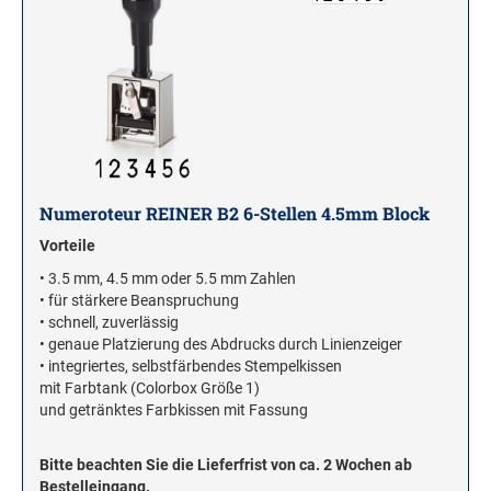
Stampendous Motivstempel
Textstempel Motivstempel
Tiere Motivstempel
Trauer Motivstempel
KREATIVBEREICH
Numeroteur REINER B2 6-Stellen 4.5mm Block
Clearsnap
Vorteile
Tsukineko
• 3.5 mm, 4.5 mm oder 5.5 mm Zahlen
• für stärkere Beanspruchung
STEMPLINO STEMPEL
• schnell, zuverlässig
Ministempel
• genaue Platzierung des Abdrucks durch Linienzeiger
• integriertes, selbstfärbendes Stempelkissen
Ministempel Kleine Mixe
mit Farbtank (Colorbox Größe 1)
Ministempel Komplettset
und getränktes Farbkissen mit Fassung
VINTAGE STEMPEL FAMILIE
Bitte beachten Sie die Lieferfrist von ca. 2 Wochen ab
Bestelleingang.
VINTAGE STEMPEL