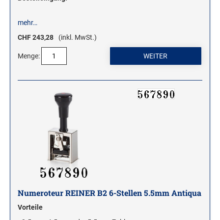
mehr…
WOODIES STEMPEL
CHF 243,28
(inkl. MwSt.)
WOODIES Motivstempel
WOODIES Textstempel
Menge:
MINI WOODIES
WOODIES FARBWELT
Numeroteur REINER B2 6-Stellen 5.5mm Antiqua
Vorteile