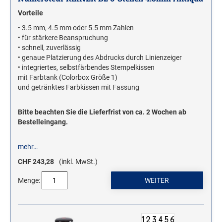
ROLLSTEMPEL
Vorteile
• 3.5 mm, 4.5 mm oder 5.5 mm Zahlen
TRODAT VINTAGE STEMPEL
• für stärkere Beanspruchung
• schnell, zuverlässig
• genaue Platzierung des Abdrucks durch Linienzeiger
MOTIVSTEMPEL
• integriertes, selbstfärbendes Stempelkissen
Weihnachtsstempel
mit Farbtank (Colorbox Größe 1)
und getränktes Farbkissen mit Fassung
Emoticons Motivstempel
Enten Motivstempel
Bitte beachten Sie die Lieferfrist von ca. 2 Wochen ab
Geburt Motivstempel
Bestelleingang.
Geburtstag Motivstempel
mehr…
Hero Arts Holz-Motivstempel
CHF 243,28
(inkl. MwSt.)
Hochzeit Motivstempel
LL-Set Motivstempel
Menge:
Mini Motivstempel
Penny Black Motivstempel
Schnecken Motivstempel