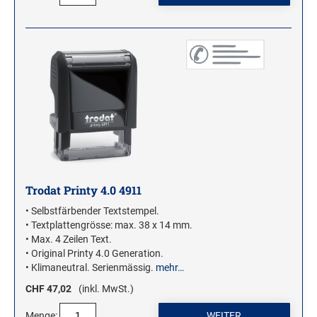
WOODIES STEMPEL
WOODIES Motivstempel
WOODIES Textstempel
MINI WOODIES
WOODIES FARBWELT
Trodat Printy 4.0 4911
• Selbstfärbender Textstempel.
• Textplattengrösse: max. 38 x 14 mm.
• Max. 4 Zeilen Text.
• Original Printy 4.0 Generation.
• Klimaneutral. Serienmässig.
mehr…
CHF 47,02
(inkl. MwSt.)
Menge: