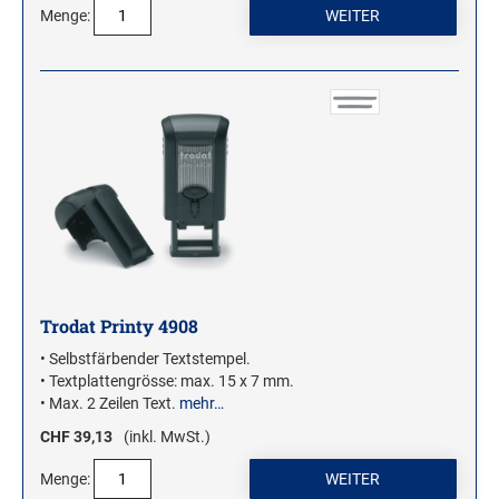
ROLLSTEMPEL
Menge:
TRODAT VINTAGE STEMPEL
MOTIVSTEMPEL
Weihnachtsstempel
Emoticons Motivstempel
Enten Motivstempel
Geburt Motivstempel
Geburtstag Motivstempel
Trodat Printy 4908
Hero Arts Holz-Motivstempel
• Selbstfärbender Textstempel.
Hochzeit Motivstempel
• Textplattengrösse: max. 15 x 7 mm.
LL-Set Motivstempel
• Max. 2 Zeilen Text.
mehr…
Mini Motivstempel
CHF 39,13
(inkl. MwSt.)
Penny Black Motivstempel
Menge:
Schnecken Motivstempel