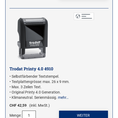
Stampendous Motivstempel
Textstempel Motivstempel
Tiere Motivstempel
Trauer Motivstempel
KREATIVBEREICH
Clearsnap
Tsukineko
Trodat Printy 4.0 4910
STEMPLINO STEMPEL
• Selbstfärbender Textstempel.
Ministempel
• Textplattengrösse: max. 26 x 9 mm.
• Max. 3 Zeilen Text.
Ministempel Kleine Mixe
• Original Printy 4.0 Generation.
Ministempel Komplettset
• Klimaneutral. Serienmässig.
mehr…
CHF 42,59
(inkl. MwSt.)
VINTAGE STEMPEL FAMILIE
Menge:
VINTAGE STEMPEL