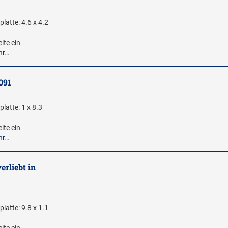
latte: 4.6 x 4.2
ite ein
hr…
091
latte: 1 x 8.3
ite ein
hr…
erliebt in
latte: 9.8 x 1.1