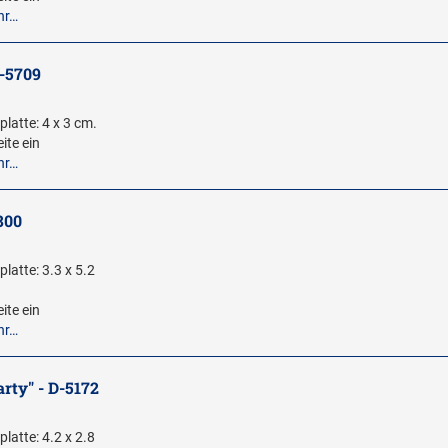
hr…
C-5709
latte: 4 x 3 cm.
ite ein
hr…
800
latte: 3.3 x 5.2
ite ein
hr…
rty" - D-5172
latte: 4.2 x 2.8