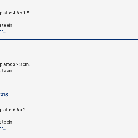
latte: 4.8 x 1.5
ite ein
hr…
latte: 3 x 3 cm.
ite ein
hr…
5215
latte: 6.6 x 2
ite ein
hr…