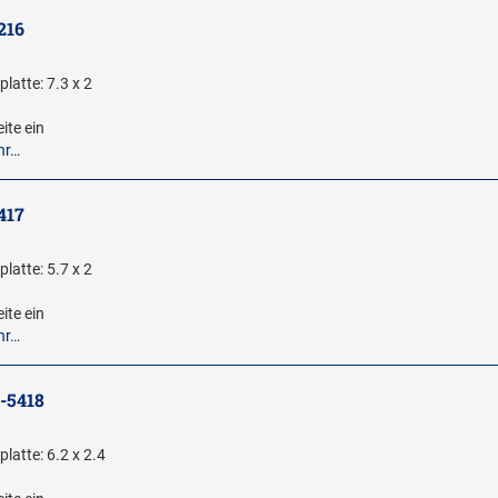
216
latte: 7.3 x 2
ite ein
hr…
417
latte: 5.7 x 2
ite ein
hr…
E-5418
latte: 6.2 x 2.4