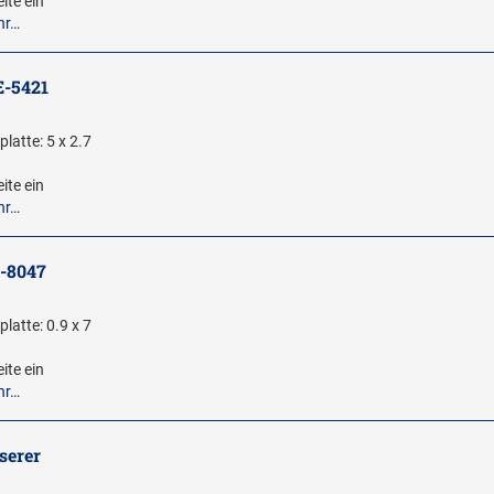
ite ein
hr…
E-5421
latte: 5 x 2.7
ite ein
hr…
E-8047
latte: 0.9 x 7
ite ein
hr…
serer