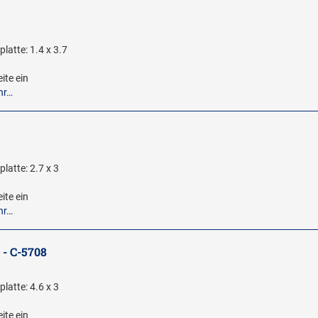
latte: 1.4 x 3.7
ite ein
hr…
latte: 2.7 x 3
ite ein
hr…
 - C-5708
latte: 4.6 x 3
ite ein