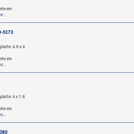
ite ein
hr…
D-5173
latte: 4.8 x 4
ite ein
hr…
latte: 4 x 1.8
ite ein
hr…
8080