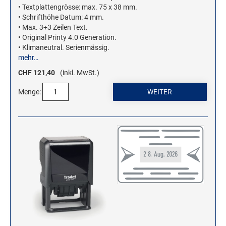
• Textplattengrösse: max. 75 x 38 mm.
Stampendous Motivstempel
• Schrifthöhe Datum: 4 mm.
• Max. 3+3 Zeilen Text.
Textstempel Motivstempel
• Original Printy 4.0 Generation.
Tiere Motivstempel
• Klimaneutral. Serienmässig.
mehr…
Trauer Motivstempel
CHF 121,40
(inkl. MwSt.)
KREATIVBEREICH
Menge:
Clearsnap
Tsukineko
STEMPLINO STEMPEL
Ministempel
Ministempel Kleine Mixe
Ministempel Komplettset
VINTAGE STEMPEL FAMILIE
VINTAGE STEMPEL