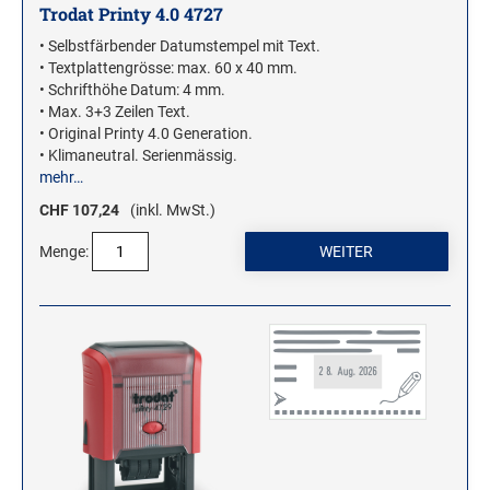
Trodat Printy 4.0 4727
• Selbstfärbender Datumstempel mit Text.
WOODIES STEMPEL
• Textplattengrösse: max. 60 x 40 mm.
WOODIES Motivstempel
• Schrifthöhe Datum: 4 mm.
• Max. 3+3 Zeilen Text.
WOODIES Textstempel
• Original Printy 4.0 Generation.
MINI WOODIES
• Klimaneutral. Serienmässig.
mehr…
WOODIES FARBWELT
CHF 107,24
(inkl. MwSt.)
Menge: