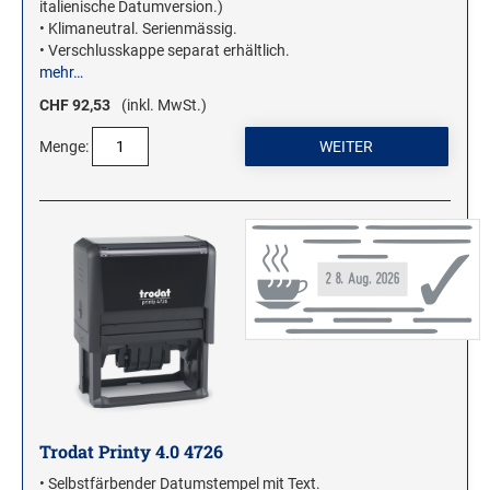
italienische Datumversion.)
ROLLSTEMPEL
• Klimaneutral. Serienmässig.
• Verschlusskappe separat erhältlich.
TRODAT VINTAGE STEMPEL
mehr…
CHF 92,53
(inkl. MwSt.)
MOTIVSTEMPEL
Menge:
Weihnachtsstempel
Emoticons Motivstempel
Enten Motivstempel
Geburt Motivstempel
Geburtstag Motivstempel
Hero Arts Holz-Motivstempel
Hochzeit Motivstempel
LL-Set Motivstempel
Mini Motivstempel
Trodat Printy 4.0 4726
Penny Black Motivstempel
• Selbstfärbender Datumstempel mit Text.
Schnecken Motivstempel