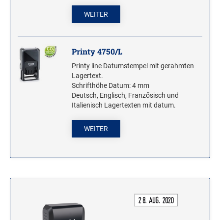
ROLLSTEMPEL
WEITER
TRODAT VINTAGE STEMPEL
Printy 4750/L
MOTIVSTEMPEL
Printy line Datumstempel mit gerahmten
Weihnachtsstempel
Lagertext.
Schrifthöhe Datum: 4 mm
Emoticons Motivstempel
Deutsch, Englisch, Franzősisch und
Enten Motivstempel
Italienisch Lagertexten mit datum.
Geburt Motivstempel
WEITER
Geburtstag Motivstempel
Hero Arts Holz-Motivstempel
Hochzeit Motivstempel
LL-Set Motivstempel
Mini Motivstempel
Penny Black Motivstempel
Schnecken Motivstempel