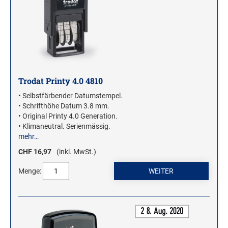
Stampendous Motivstempel
Textstempel Motivstempel
Tiere Motivstempel
Trauer Motivstempel
Trodat Printy 4.0 4810
KREATIVBEREICH
• Selbstfärbender Datumstempel.
Clearsnap
• Schrifthöhe Datum 3.8 mm.
• Original Printy 4.0 Generation.
Tsukineko
• Klimaneutral. Serienmässig.
mehr…
STEMPLINO STEMPEL
CHF 16,97
(inkl. MwSt.)
Ministempel
Menge:
Ministempel Kleine Mixe
Ministempel Komplettset
VINTAGE STEMPEL FAMILIE
VINTAGE STEMPEL