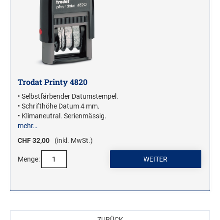
WOODIES STEMPEL
WOODIES Motivstempel
WOODIES Textstempel
MINI WOODIES
Trodat Printy 4820
WOODIES FARBWELT
• Selbstfärbender Datumstempel.
• Schrifthöhe Datum 4 mm.
• Klimaneutral. Serienmässig.
mehr…
CHF 32,00
(inkl. MwSt.)
Menge:
ZURÜCK