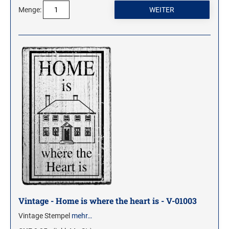
ROLLSTEMPEL
Menge:
TRODAT VINTAGE STEMPEL
MOTIVSTEMPEL
Weihnachtsstempel
Emoticons Motivstempel
Enten Motivstempel
Geburt Motivstempel
Geburtstag Motivstempel
Hero Arts Holz-Motivstempel
Hochzeit Motivstempel
LL-Set Motivstempel
Mini Motivstempel
Vintage - Home is where the heart is - V-01003
Penny Black Motivstempel
Vintage Stempel
mehr…
Schnecken Motivstempel