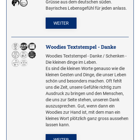
Grüsse aus dem deutschen süden.
Bayrisches Lebensgefühl für jeden anlass.
Stampendous Motivstempel
Textstempel Motivstempel
WEITER
Tiere Motivstempel
Trauer Motivstempel
Woodies Textstempel - Danke
KREATIVBEREICH
Woodies Textstempel - Danke / Schenken -
Clearsnap
Die kleinen dinge im Leben.
Es sind die kleinen Worte genauso wie die
Tsukineko
kleinen Gesten und Dinge, die unser Leben
schön und besonders machen. Oft fehlt
uns die Zeit, unsere Gefühle richtig zum
STEMPLINO STEMPEL
Ausdruck zu bringen und den Menschen,
Ministempel
die uns zur Seite stehen, unseren Dank
Ministempel Kleine Mixe
auszusprechen. Gut, wenn dann ein
Woodies zur Hand ist, mit dem man ein
Ministempel Komplettset
kleines Wort plötzlich ganz gross aussehen
lassen kann.
VINTAGE STEMPEL FAMILIE
VINTAGE STEMPEL
WEITER