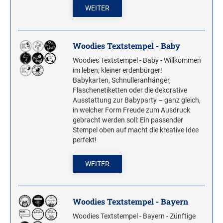
ROLLSTEMPEL
WEITER
TRODAT VINTAGE STEMPEL
Woodies Textstempel - Baby
Woodies Textstempel - Baby - Willkommen
MOTIVSTEMPEL
im leben, kleiner erdenbürger!
Weihnachtsstempel
Babykarten, Schnulleranhänger,
Emoticons Motivstempel
Flaschenetiketten oder die dekorative
Ausstattung zur Babyparty – ganz gleich,
Enten Motivstempel
in welcher Form Freude zum Ausdruck
Geburt Motivstempel
gebracht werden soll: Ein passender
Stempel oben auf macht die kreative Idee
Geburtstag Motivstempel
perfekt!
Hero Arts Holz-Motivstempel
Hochzeit Motivstempel
WEITER
LL-Set Motivstempel
Mini Motivstempel
Woodies Textstempel - Bayern
Penny Black Motivstempel
Woodies Textstempel - Bayern - Zünftige
Schnecken Motivstempel