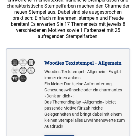
TRODAT PROFESSIONAL DATUM+TEXT
TRODAT EDY® MOTIVATIONSSTEMPEL
PRINTY ZIFFERNSTEMPEL
charakteristische Stempelfarben machen den Charme der
Numeroteur REINER B6
STEMPELKISSEN TRODAT
trodat edy® fix deutsch
PRINTY DATUM+TEXT
neuen Stempel aus. Dabei sind sie ausgesprochen
TEXTPLATTEN FÜR TRODAT PRINTY
CLASSIC ZIFFERNSTEMPEL
Numeroteur REINER C1
DATUMSTEMPEL
praktisch: Einfach mitnehmen, stempeln und Freude
trodat edy® fix französisch
CLASSIC DATUM+TEXT
bereiten! Es erwarten Sie 17 Themensets mit jeweils 8
STEMPELFARBEN
trodat edy® fix Dinosaurier und Märchen
STEMPEL MIT STANDARDTEXT
verschiedenen Motiven sowie 1 Farbenset mit 25
REINER ELEKTROSTEMPEL
TEXTPLATTEN FÜR TRODAT PROFESSIONAL
STEMPELFARBEN STANDARD
MULTICOLOR INDIVIDUELLE STEMPEL
aufregenden Stempelfarben.
trodat edy® flex
OFFICE PRINTY 4912
DATUMSTEMPEL
STEMPELFARBEN NCR
PROFESSIONAL TEXTSTEMPEL MULTICOLOR
trodat edy® ersatzkissen
PRINTY WORTBANDDREHSTEMPEL
REINER ZUBEHÖR
STEMPELFARBEN SPEZIAL
PROFESSIONAL DATUM-/ZIFFERNSTEMPEL
TEXTPLATTEN FÜR TRODAT CLASSIC
MULTICOLOR
DATUMSTEMPEL
Woodies Textstempel - Allgemein
TRODAT PIXEL STEMPEL
PRINTY TEXTSTEMPEL MULTICOLOR
STEMPELTRÄGER
Woodies Textstempel - Allgemein - Es gibt
TEXTPLATTEN FÜR TRODAT GOLDRING
PRINTY DATUMSTEMPEL MULTICOLOR
immer einen anlass.
STIFTSTEMPEL
TRODAT KEKSSTEMPEL
Ein kleiner Dank, eine Aufmunterung,
Genesungswünsche oder ein charmantes
TYPOMATIC TEXT- UND DATUMSTEMPEL
»Denk an dich«:
TRODAT CREATIVE MINI DEUTSCH
Das Themendisplay »Allgemein« bietet
passende Motive für zahlreiche
Trodat Creative Mini set deutsch
Gelegenheiten und bringt dabei mit einem
Trodat Creative Mini einzeln deutsch
kleinen Stempel alles Erwähnenswerte zum
Ausdruck!
LITTLE DOTS™ RECHENRALLY™