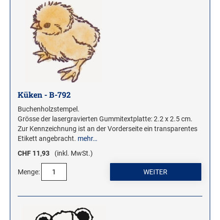
ROLLSTEMPEL
TRODAT VINTAGE STEMPEL
MOTIVSTEMPEL
Weihnachtsstempel
Emoticons Motivstempel
Küken - B-792
Enten Motivstempel
Buchenholzstempel.
Geburt Motivstempel
Grösse der lasergravierten Gummitextplatte: 2.2 x 2.5 cm.
Zur Kennzeichnung ist an der Vorderseite ein transparentes
Geburtstag Motivstempel
Etikett angebracht.
mehr…
Hero Arts Holz-Motivstempel
CHF 11,93
(inkl. MwSt.)
Hochzeit Motivstempel
Menge:
LL-Set Motivstempel
Mini Motivstempel
Penny Black Motivstempel
Schnecken Motivstempel