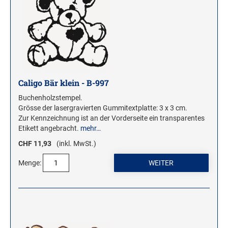
Stampendous Motivstempel
Textstempel Motivstempel
Tiere Motivstempel
Trauer Motivstempel
Caligo Bär klein - B-997
KREATIVBEREICH
Buchenholzstempel.
Clearsnap
Grösse der lasergravierten Gummitextplatte: 3 x 3 cm.
Tsukineko
Zur Kennzeichnung ist an der Vorderseite ein transparentes
Etikett angebracht.
mehr…
CHF 11,93
(inkl. MwSt.)
STEMPLINO STEMPEL
Ministempel
Menge:
Ministempel Kleine Mixe
Ministempel Komplettset
VINTAGE STEMPEL FAMILIE
VINTAGE STEMPEL