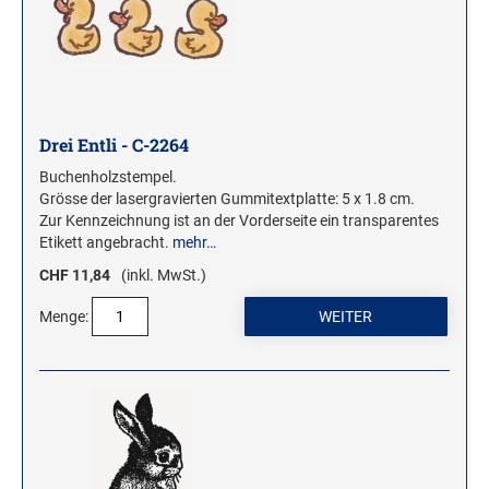
WOODIES STEMPEL
WOODIES Motivstempel
WOODIES Textstempel
Drei Entli - C-2264
MINI WOODIES
Buchenholzstempel.
WOODIES FARBWELT
Grösse der lasergravierten Gummitextplatte: 5 x 1.8 cm.
Zur Kennzeichnung ist an der Vorderseite ein transparentes
Etikett angebracht.
mehr…
CHF 11,84
(inkl. MwSt.)
Menge: