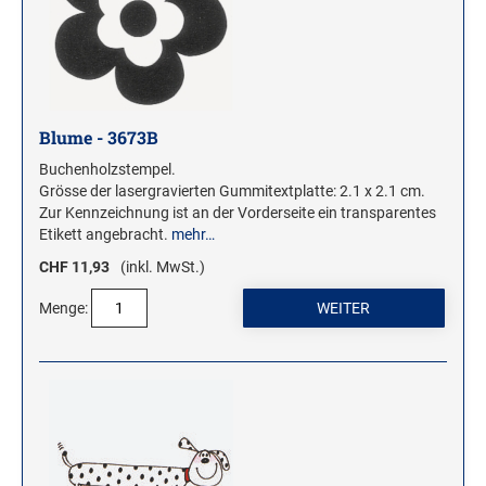
Stampendous Motivstempel
Textstempel Motivstempel
Tiere Motivstempel
Trauer Motivstempel
Blume - 3673B
Buchenholzstempel.
KREATIVBEREICH
Grösse der lasergravierten Gummitextplatte: 2.1 x 2.1 cm.
Zur Kennzeichnung ist an der Vorderseite ein transparentes
Clearsnap
Etikett angebracht.
mehr…
Tsukineko
CHF 11,93
(inkl. MwSt.)
STEMPLINO STEMPEL
Menge:
Ministempel
Ministempel Kleine Mixe
Ministempel Komplettset
VINTAGE STEMPEL FAMILIE
VINTAGE STEMPEL