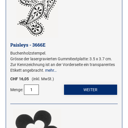
ROLLSTEMPEL
TRODAT VINTAGE STEMPEL
MOTIVSTEMPEL
Weihnachtsstempel
Paisleys - 3666E
Emoticons Motivstempel
Buchenholzstempel.
Grösse der lasergravierten Gummitextplatte: 3.5 x 3.7 cm.
Enten Motivstempel
Zur Kennzeichnung ist an der Vorderseite ein transparentes
Geburt Motivstempel
Etikett angebracht.
mehr…
Geburtstag Motivstempel
CHF 16,05
(inkl. MwSt.)
Hero Arts Holz-Motivstempel
Menge:
Hochzeit Motivstempel
LL-Set Motivstempel
Mini Motivstempel
Penny Black Motivstempel
Schnecken Motivstempel