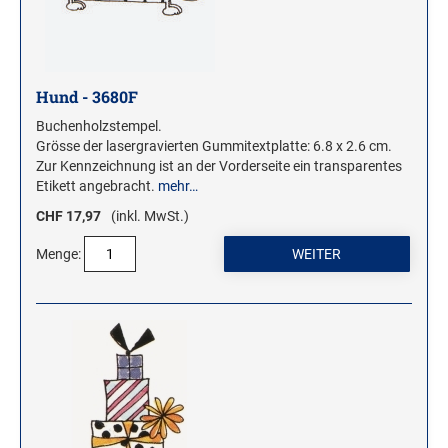
WOODIES STEMPEL
WOODIES Motivstempel
Hund - 3680F
WOODIES Textstempel
Buchenholzstempel.
MINI WOODIES
Grösse der lasergravierten Gummitextplatte: 6.8 x 2.6 cm.
Zur Kennzeichnung ist an der Vorderseite ein transparentes
WOODIES FARBWELT
Etikett angebracht.
mehr…
CHF 17,97
(inkl. MwSt.)
Menge: