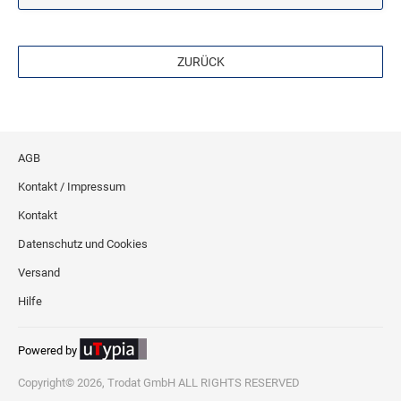
Stampendous Motivstempel
Textstempel Motivstempel
ZURÜCK
Tiere Motivstempel
Trauer Motivstempel
KREATIVBEREICH
AGB
Clearsnap
Kontakt / Impressum
Tsukineko
Kontakt
Datenschutz und Cookies
STEMPLINO STEMPEL
Versand
Ministempel
Hilfe
Ministempel Kleine Mixe
Ministempel Komplettset
Powered by
VINTAGE STEMPEL FAMILIE
Copyright© 2026, Trodat GmbH ALL RIGHTS RESERVED
VINTAGE STEMPEL