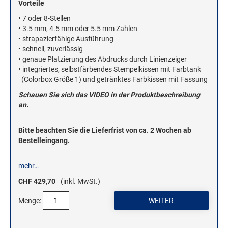
Vorteile
ROLLSTEMPEL
• 7 oder 8-Stellen
• 3.5 mm, 4.5 mm oder 5.5 mm Zahlen
TRODAT VINTAGE STEMPEL
• strapazierfähige Ausführung
• schnell, zuverlässig
• genaue Platzierung des Abdrucks durch Linienzeiger
MOTIVSTEMPEL
• integriertes, selbstfärbendes Stempelkissen mit Farbtank
Weihnachtsstempel
(Colorbox Größe 1) und getränktes Farbkissen mit Fassung
Emoticons Motivstempel
Schauen Sie sich das VIDEO in der Produktbeschreibung
an.
Enten Motivstempel
Geburt Motivstempel
Bitte beachten Sie die Lieferfrist von ca. 2 Wochen ab
Geburtstag Motivstempel
Bestelleingang.
Hero Arts Holz-Motivstempel
mehr…
Hochzeit Motivstempel
CHF 429,70
(inkl. MwSt.)
LL-Set Motivstempel
Mini Motivstempel
Menge:
Penny Black Motivstempel
Schnecken Motivstempel