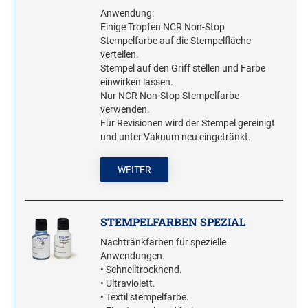
ROLLSTEMPEL
Anwendung:
Einige Tropfen NCR Non-Stop
Stempelfarbe auf die Stempelfläche
TRODAT VINTAGE STEMPEL
verteilen.
Stempel auf den Griff stellen und Farbe
einwirken lassen.
MOTIVSTEMPEL
Nur NCR Non-Stop Stempelfarbe
Weihnachtsstempel
verwenden.
Emoticons Motivstempel
Für Revisionen wird der Stempel gereinigt
und unter Vakuum neu eingetränkt.
Enten Motivstempel
Geburt Motivstempel
WEITER
Geburtstag Motivstempel
Hero Arts Holz-Motivstempel
STEMPELFARBEN SPEZIAL
Hochzeit Motivstempel
Nachtränkfarben für spezielle
LL-Set Motivstempel
Anwendungen.
Mini Motivstempel
• Schnelltrocknend.
• Ultraviolett.
Penny Black Motivstempel
• Textil stempelfarbe.
Schnecken Motivstempel