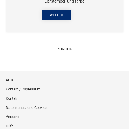
• Eierstempel- und farbe.
Stampendous Motivstempel
WEITER
Textstempel Motivstempel
Tiere Motivstempel
Trauer Motivstempel
ZURÜCK
KREATIVBEREICH
Clearsnap
Tsukineko
AGB
STEMPLINO STEMPEL
Ministempel
Kontakt / Impressum
Ministempel Kleine Mixe
Kontakt
Ministempel Komplettset
Datenschutz und Cookies
Versand
VINTAGE STEMPEL FAMILIE
Hilfe
VINTAGE STEMPEL