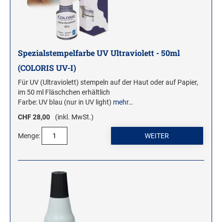
WOODIES STEMPEL
WOODIES Motivstempel
Spezialstempelfarbe UV Ultraviolett - 50ml
WOODIES Textstempel
(COLORIS UV-I)
MINI WOODIES
Für UV (Ultraviolett) stempeln auf der Haut oder auf Papier,
WOODIES FARBWELT
im 50 ml Fläschchen erhältlich
Farbe: UV blau (nur in UV light)
mehr…
CHF 28,00
(inkl. MwSt.)
Menge: