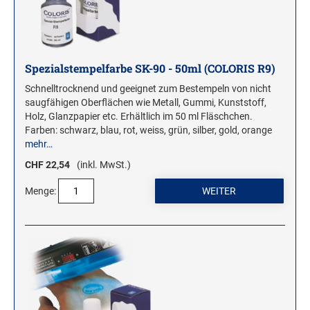
Stampendous Motivstempel
Textstempel Motivstempel
Tiere Motivstempel
Spezialstempelfarbe SK-90 - 50ml (COLORIS R9)
Trauer Motivstempel
Schnelltrocknend und geeignet zum Bestempeln von nicht
saugfähigen Oberflächen wie Metall, Gummi, Kunststoff,
Holz, Glanzpapier etc. Erhältlich im 50 ml Fläschchen.
KREATIVBEREICH
Farben: schwarz, blau, rot, weiss, grün, silber, gold, orange
Clearsnap
mehr…
Tsukineko
CHF 22,54
(inkl. MwSt.)
Menge:
STEMPLINO STEMPEL
Ministempel
Ministempel Kleine Mixe
Ministempel Komplettset
VINTAGE STEMPEL FAMILIE
VINTAGE STEMPEL