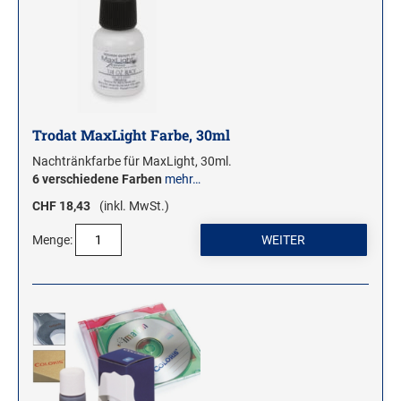
ROLLSTEMPEL
TRODAT VINTAGE STEMPEL
MOTIVSTEMPEL
Weihnachtsstempel
Trodat MaxLight Farbe, 30ml
Emoticons Motivstempel
Nachtränkfarbe für MaxLight, 30ml.
6 verschiedene Farben
mehr…
Enten Motivstempel
CHF 18,43
(inkl. MwSt.)
Geburt Motivstempel
Geburtstag Motivstempel
Menge:
Hero Arts Holz-Motivstempel
Hochzeit Motivstempel
LL-Set Motivstempel
Mini Motivstempel
Penny Black Motivstempel
Schnecken Motivstempel