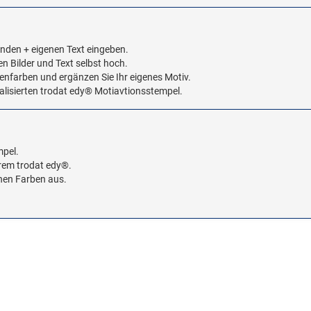
enden + eigenen Text eingeben.
den Bilder und Text selbst hoch.
enfarben und ergänzen Sie Ihr eigenes Motiv.
idualisierten trodat edy® Motiavtionsstempel.
mpel.
hrem trodat edy®.
chen Farben aus.